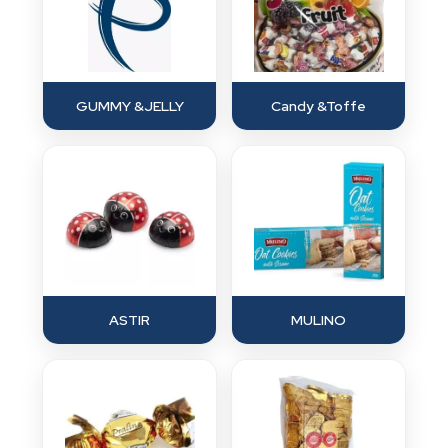
GUMMY &JELLY
Candy &Toffe
ASTIR
MULINO