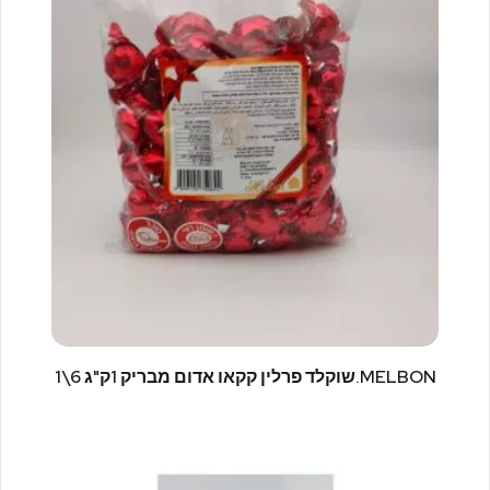
MELBON.שוקלד פרלין קקאו אדום מבריק 1ק"ג 6\1