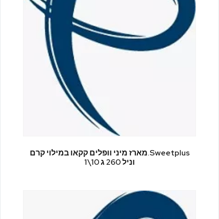
Sweetplus.מארז מיני וופלים קקאו במילוי קרם
וניל 260 ג 10\1