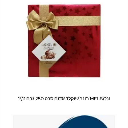
MELBON.בונב שוקלד אדום סרט 250 גרם 11\1