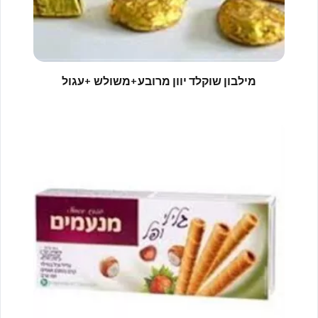
מילבון שוקלד יוון מרובע+משולש +עגול