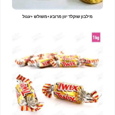
מילבון שוקלד יוון מרובע+משולש +עגול