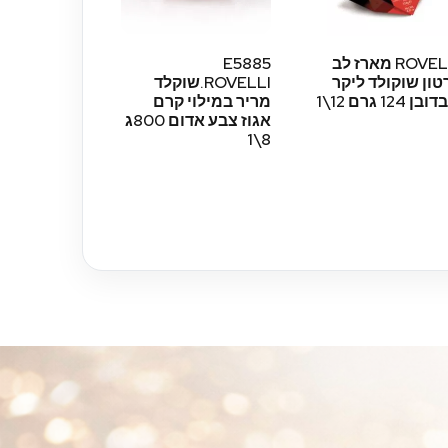
ROVELLI מארז לב
E5885
טון שוקולד ליקר
ROVELLI.שוקלד
בן 124 גרם 12\1
מריר במילוי קרם
אגוז צבע אדום 800ג
8\1