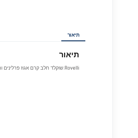
תיאור
תיאור
Rovelli.שוקלד חלב קרם אגוז פרלינים ורוד מבריק 800ג 8\1