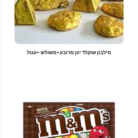
מילבון שוקלד יוון מרובע+משולש +עגול