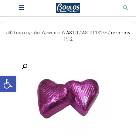
עמוד הבית
/
ASTIR
/ ASTIR 1315E.לב ורוד שוקלד חלב קרם תות 400ג
12\1
פתח סרגל