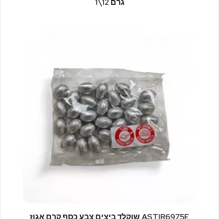
גרם 12\1
ASTIR6975E.שוקלד ביצים צבע כסף קרם אגוז