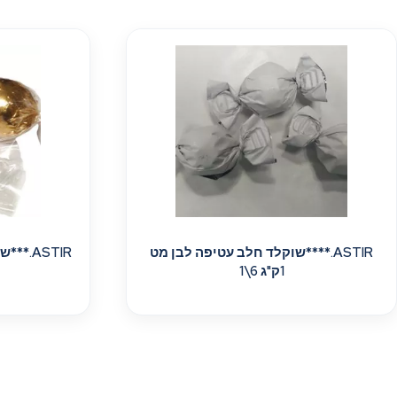
ASTIR.****שוקלד חלב עטיפה לבן מט
ASTIR.
1ק"ג 6\1