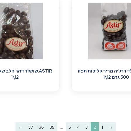
שוקלד דרג'יה מריר קליפות תפוז
500 גרם 12\1
12\1
←
37
36
35
…
5
4
3
2
1
→